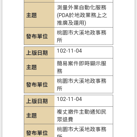
網
測量外業自動化服務
站
(PDA於地政業務上之
安
推廣及運用)
全
桃園市大溪地政事務
政
所
策
102-11-04
政
府
簡易案件即時顯示服
網
務
站
桃園市大溪地政事務
資
所
料
102-11-04
開
放
複丈撤件主動通知民
宣
眾退費
告
桃園市大溪地政事務
資
所