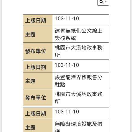
辦
須
知
103-11-10
業
建置無紙化公文線上
務
簽核系統
資
桃園市大溪地政事務
訊
所
便
103-11-10
民
設置龍潭界標販售分
服
駐點
務
桃園市大溪地政事務
機
所
關
103-11-10
通
訊
無障礙環境設施及措
錄
施