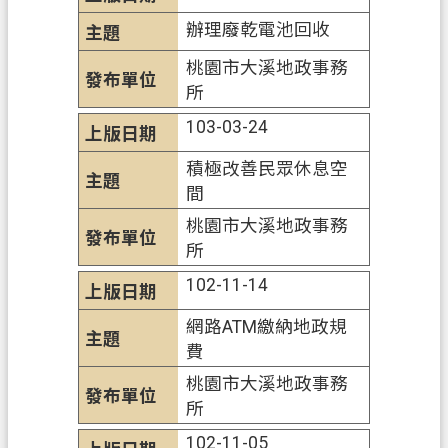
網
辦理廢乾電池回收
站
導
桃園市大溪地政事務
覽
所
103-03-24
市
政
積極改善民眾休息空
信
間
箱
桃園市大溪地政事務
常
所
見
102-11-14
問
題
網路ATM繳納地政規
費
地
桃園市大溪地政事務
政
所
局
102-11-05