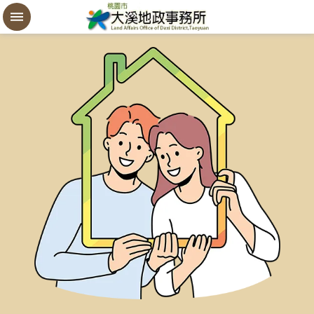
設
定
買
賣
謄
本
進
階
搜
尋
桃
園