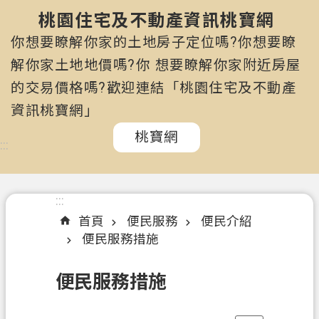
市
政
桃園住宅及不動產資訊桃寶網
府
你想要瞭解你家的土地房子定位嗎?你想要瞭
所
解你家土地地價嗎?你 想要瞭解你家附近房屋
屬
的交易價格嗎?歡迎連結「桃園住宅及不動產
機
關
資訊桃寶網」
桃寶網
認
:::
識
我
們
:::
首頁
便民服務
便民介紹
訊
便民服務措施
息
公
便民服務措施
告
申