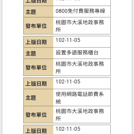
桃
園
0800免付費服務專線
市
桃園市大溪地政事務
政
所
府
102-11-05
E
n
設置多語服務櫃台
g
l
桃園市大溪地政事務
i
所
s
h
102-11-05
使用網路電話節費系
隱
統
私
權
桃園市大溪地政事務
政
所
策
102-11-05