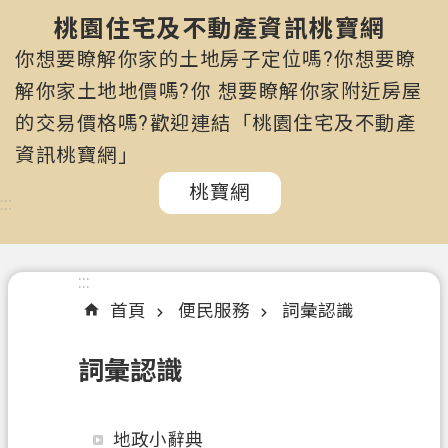
市
政
桃園住宅及不動產資訊桃寶網
府
你想要瞭解你家的土地房子定位嗎?你想要瞭
所
解你家土地地價嗎?你 想要瞭解你家附近房屋
屬
的交易價格嗎?歡迎連結「桃園住宅及不動產
機
關
資訊桃寶網」
桃寶網
認
:::
識
我
們
:::
首頁
便民服務
詞彙認識
訊
息
詞彙認識
公
告
申
地政小辭典