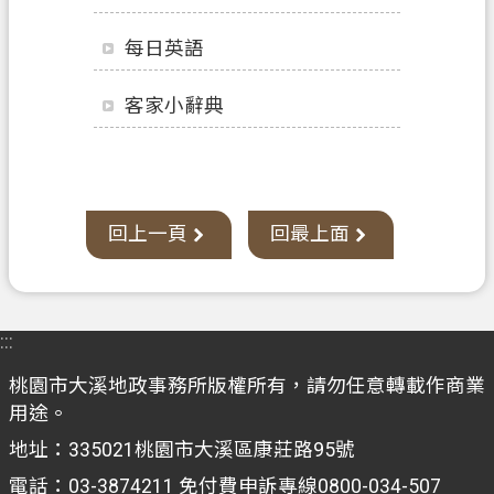
辦
須
每日英語
知
客家小辭典
業
務
資
訊
回上一頁
回最上面
便
民
服
務
:::
機
桃園市大溪地政事務所版權所有，請勿任意轉載作商業
關
用途。
通
地址：335021桃園市大溪區康莊路95號
訊
錄
電話：03-3874211 免付費申訴專線0800-034-507