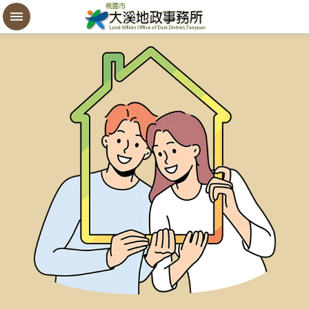
設
定
買
賣
謄
本
進
階
搜
尋
桃
園