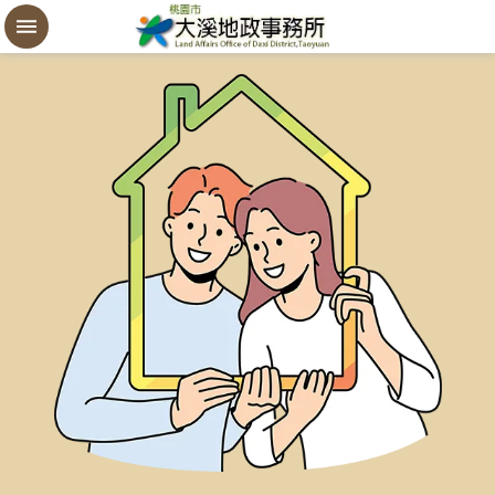
設
定
買
賣
謄
本
進
階
搜
尋
桃
園