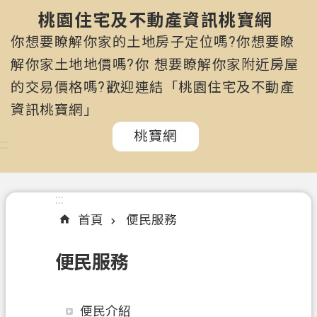
市
政
桃園住宅及不動產資訊桃寶網
府
你想要瞭解你家的土地房子定位嗎?你想要瞭
所
解你家土地地價嗎?你 想要瞭解你家附近房屋
屬
的交易價格嗎?歡迎連結「桃園住宅及不動產
機
關
資訊桃寶網」
桃寶網
認
:::
識
我
們
:::
首頁
便民服務
訊
息
便民服務
公
告
申
便民介紹