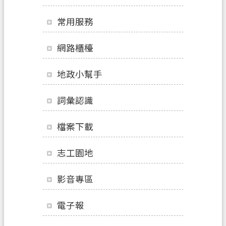
辦
須
常用服務
知
網路櫃檯
業
務
地政小幫手
資
訊
詞彙認識
便
民
檔案下載
服
務
志工園地
機
影音專區
關
通
電子報
訊
錄