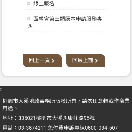
線上報名
政
府
區權會第三類謄本申請服務專
資
區
訊
公
開
檔
回上一頁
回最上面
案
應
用
專
:::
區
桃園市大溪地政事務所版權所有，請勿任意轉載作商業
用途。
回
首
地址：335021桃園市大溪區康莊路95號
頁
電話：03-3874211 免付費申訴專線0800-034-507