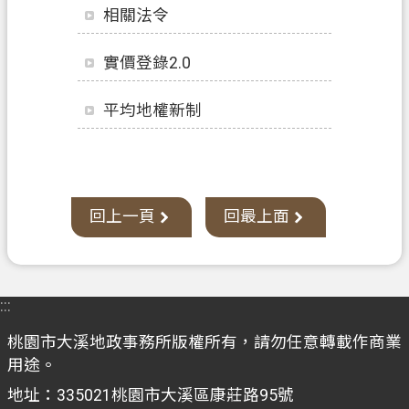
辦
相關法令
須
知
實價登錄2.0
業
平均地權新制
務
資
訊
便
回上一頁
回最上面
民
服
務
:::
機
關
桃園市大溪地政事務所版權所有，請勿任意轉載作商業
通
用途。
訊
地址：335021桃園市大溪區康莊路95號
錄