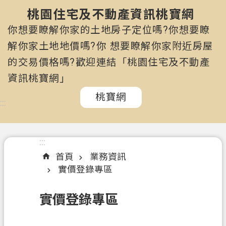
市
政
桃園住宅及不動產資訊桃寶網
府
你想要瞭解你家的土地房子定位嗎?你想要瞭
所
解你家土地地價嗎?你 想要瞭解你家附近房屋
屬
的交易價格嗎?歡迎連結「桃園住宅及不動產
機
關
資訊桃寶網」
桃寶網
認
:::
識
我
們
:::
首頁
業務資訊
訊
實價登錄專區
息
公
實價登錄專區
告
申