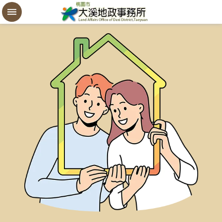
設
定
買
賣
謄
本
進
階
搜
尋
桃
園