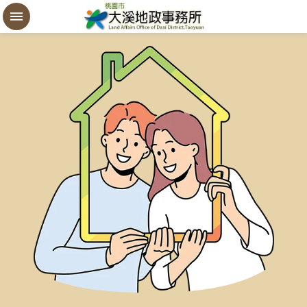
設
定
買
賣
謄
本
進
階
搜
尋
桃
園