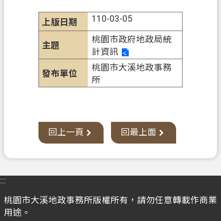
辦
須
110-03-05
知
桃園市政府地政局統
業
計資訊
務
桃園市大溪地政事務
資
所
訊
便
民
回上一頁
回最上面
服
務
機
關
:::
通
桃園市大溪地政事務所版權所有，請勿任意轉載作商業
訊
用途。
錄