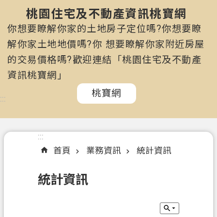
市
政
桃園住宅及不動產資訊桃寶網
府
你想要瞭解你家的土地房子定位嗎?你想要瞭
所
解你家土地地價嗎?你 想要瞭解你家附近房屋
屬
的交易價格嗎?歡迎連結「桃園住宅及不動產
機
關
資訊桃寶網」
桃寶網
認
:::
識
我
們
:::
首頁
業務資訊
統計資訊
訊
息
統計資訊
公
告
申