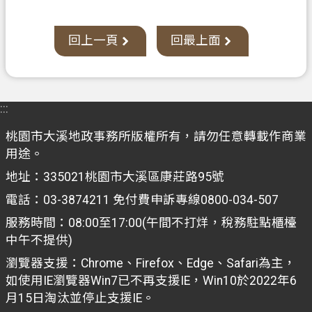
網
站
回上一頁
回最上面
安
全
政
策
:::
政
桃園市大溪地政事務所版權所有，請勿任意轉載作商業
府
用途。
網
站
地址：335021桃園市大溪區康莊路95號
資
電話：03-3874211 免付費申訴專線0800-034-507
料
服務時間：08:00至17:00(午間不打烊，稅務駐點櫃檯
開
中午不提供)
放
瀏覽器支援：Chrome、Firefox、Edge、Safari為主，
宣
如使用IE瀏覽器Win7已不再支援IE，Win10於2022年6
告
月15日淘汰並停止支援IE。
資