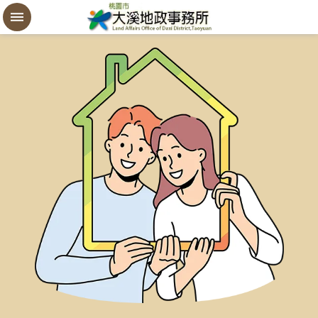
設
定
買
賣
謄
本
進
階
搜
尋
桃
園