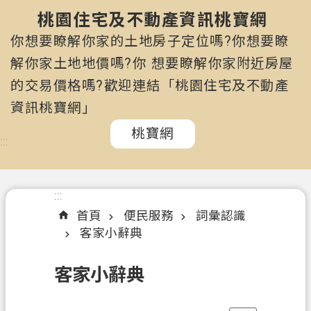
市
政
桃園住宅及不動產資訊桃寶網
府
你想要瞭解你家的土地房子定位嗎?你想要瞭
所
解你家土地地價嗎?你 想要瞭解你家附近房屋
屬
的交易價格嗎?歡迎連結「桃園住宅及不動產
機
關
資訊桃寶網」
桃寶網
認
:::
識
我
們
:::
首頁
便民服務
詞彙認識
訊
客家小辭典
息
公
客家小辭典
告
申