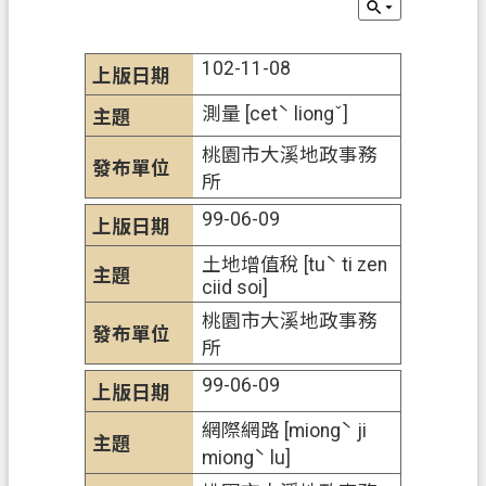
辦
須
知
102-11-08
業
測量 [cetˋ liongˇ]
務
桃園市大溪地政事務
資
所
訊
99-06-09
便
土地增值稅 [tuˋ ti zen
民
ciid soi]
服
務
桃園市大溪地政事務
所
機
99-06-09
關
通
網際網路 [miongˋ ji
訊
miongˋ lu]
錄