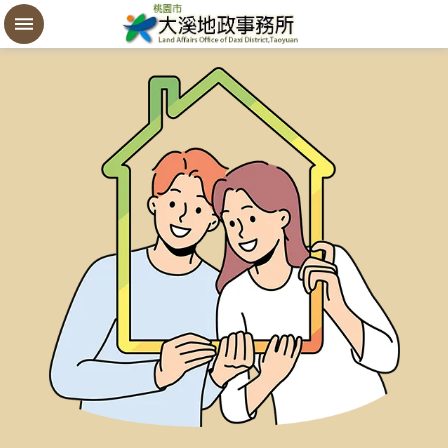
設
定
買
賣
謄
本
進
階
搜
尋
桃
園