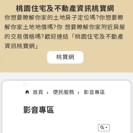
市
政
桃園住宅及不動產資訊桃寶網
府
你想要瞭解你家的土地房子定位嗎?你想要瞭
所
解你家土地地價嗎?你 想要瞭解你家附近房屋
屬
的交易價格嗎?歡迎連結「桃園住宅及不動產
機
關
資訊桃寶網」
桃寶網
認
:::
識
我
們
:::
首頁
便民服務
影音專區
訊
息
影音專區
公
告
申