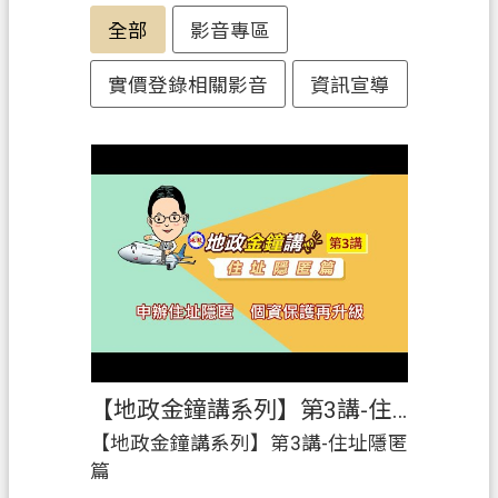
辦
全部
影音專區
須
知
實價登錄相關影音
資訊宣導
業
務
資
訊
便
民
服
務
機
關
【地政金鐘講系列】第3講-住址隱匿篇
通
【地政金鐘講系列】第3講-住址隱匿
訊
篇
錄