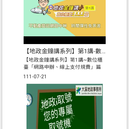
網
站
導
覽
市
政
【地政金鐘講系列】第1講-數位櫃臺「網路申辦、線上支付規費」篇
信
箱
【地政金鐘講系列】第1講~數位櫃
臺「網路申辦、線上支付規費」篇
常
111-07-21
見
問
題
地
政
局