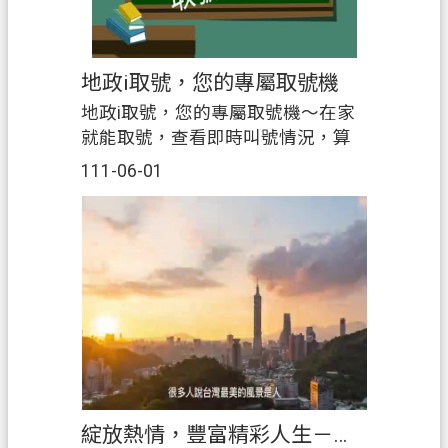
桃
園
市
地政i取號，您的專屬取號機
政
府
地政i取號，您的專屬取號機～在家
就能取號，查看即時叫號情況，算
E
好時間再出門，節省寶貴等候時間
n
111-06-01
g
l
i
s
h
隱
私
權
政
策
綻放熱情，豐富精彩人生－大溪地政志工招募