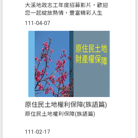
網
大溪地政志工年度招募影片，歡迎
站
您一起綻放熱情，豐富精彩人生
安
111-04-07
全
政
策
政
府
網
站
資
料
開
原住民土地權利保障(族語篇)
放
原住民土地權利保障(族語篇)
宣
告
111-02-17
資