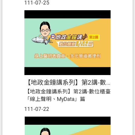
111-07-25
政
府
資
訊
公
開
檔
案
應
【地政金鐘講系列】第2講-數位櫃臺「線上聲明、MyData」篇
用
專
【地政金鐘講系列】第2講-數位櫃臺
區
「線上聲明、MyData」篇
111-07-22
回
首
頁