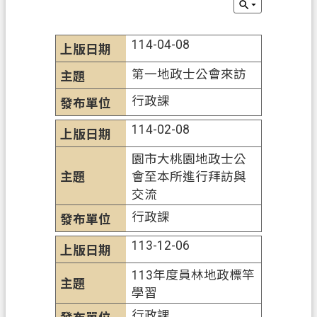
辦
須
知
114-04-08
業
第一地政士公會來訪
務
行政課
資
訊
114-02-08
便
園市大桃園地政士公
民
會至本所進行拜訪與
服
交流
務
行政課
機
113-12-06
關
通
113年度員林地政標竿
訊
學習
錄
行政課