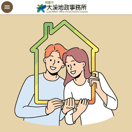
設
定
買
賣
謄
本
進
階
搜
尋
桃
園