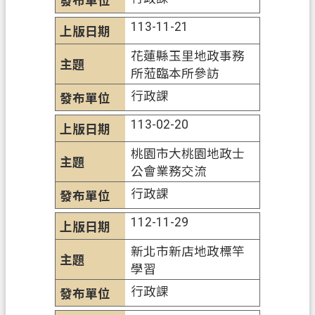
政
113-11-21
府
花蓮縣玉里地政事務
資
所蒞臨本所參訪
訊
公
行政課
開
113-02-20
檔
桃園市大桃園地政士
案
公會業務交流
應
用
行政課
專
112-11-29
區
新北市新店地政標竿
回
學習
首
行政課
頁