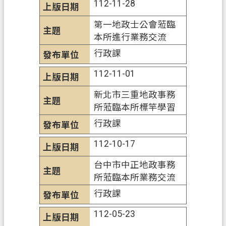
112-11-28
網
站
第一地政士公會蒞臨
導
本所進行業務交流
覽
行政課
市
112-11-01
政
信
新北市三重地政事務
箱
所蒞臨本所標竿學習
行政課
常
見
112-10-17
問
題
台中市中正地政事務
所蒞臨本所業務交流
地
行政課
政
局
112-05-23