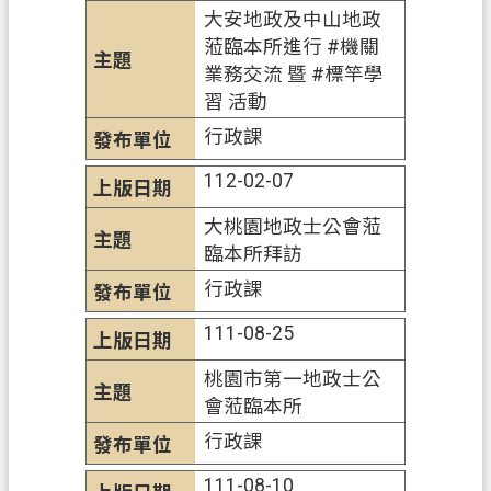
桃
大安地政及中山地政
園
蒞臨本所進行 #機關
市
業務交流 暨 #標竿學
政
習 活動
府
行政課
E
112-02-07
n
g
大桃園地政士公會蒞
l
i
臨本所拜訪
s
行政課
h
111-08-25
隱
私
桃園市第一地政士公
權
會蒞臨本所
政
行政課
策
111-08-10