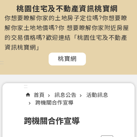
市
政
桃園住宅及不動產資訊桃寶網
府
你想要瞭解你家的土地房子定位嗎?你想要瞭
所
解你家土地地價嗎?你 想要瞭解你家附近房屋
屬
的交易價格嗎?歡迎連結「桃園住宅及不動產
機
關
資訊桃寶網」
桃寶網
認
:::
識
我
們
:::
首頁
訊息公告
活動訊息
訊
跨機關合作宣導
息
公
跨機關合作宣導
告
申