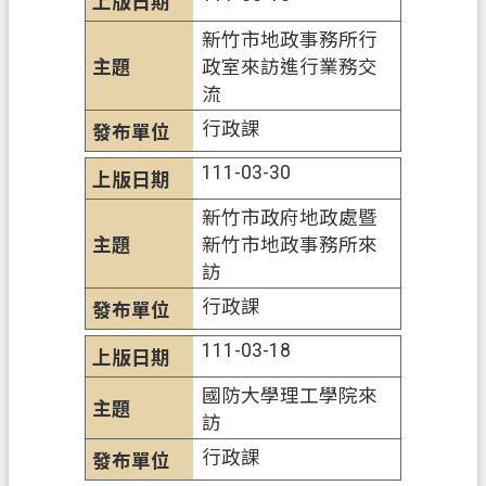
網
站
新竹市地政事務所行
安
政室來訪進行業務交
全
流
政
行政課
策
111-03-30
政
新竹市政府地政處暨
府
新竹市地政事務所來
網
訪
站
資
行政課
料
111-03-18
開
放
國防大學理工學院來
宣
訪
告
行政課
資