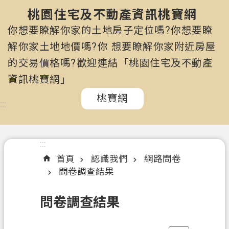
市
政
桃園住宅及不動產資訊桃寶網
府
你想要瞭解你家的土地房子定位嗎?你想要瞭
所
解你家土地地價嗎?你 想要瞭解你家附近房屋
屬
的交易價格嗎?歡迎連結「桃園住宅及不動產
機
關
資訊桃寶網」
桃寶網
認
:::
識
我
們
:::
首頁
認識我們
網路問卷
訊
問卷調查結果
息
公
問卷調查結果
告
申