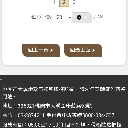
1
2
3
/
43
每頁筆數
回上一頁
回最上面
:::
桃園市大溪地政事務所版權所有，請勿任意轉載作商業
用途。
地址：335021桃園市大溪區康莊路95號
電話：03-3874211 免付費申訴專線0800-034-507
服務時間：08:00至17:00(午間不打烊，稅務駐點櫃檯