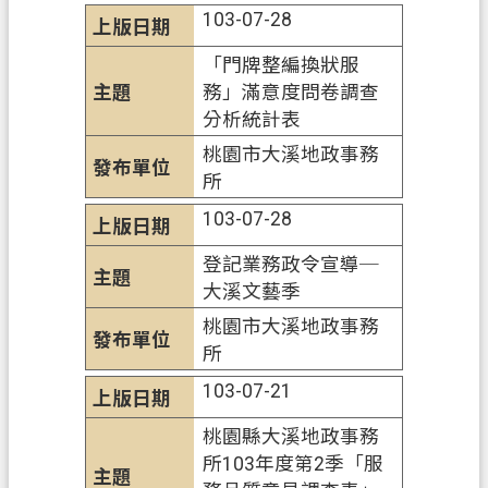
網
103-07-28
站
「門牌整編換狀服
安
務」滿意度問卷調查
全
分析統計表
政
策
桃園市大溪地政事務
所
政
103-07-28
府
網
登記業務政令宣導─
站
大溪文藝季
資
桃園市大溪地政事務
料
所
開
放
103-07-21
宣
桃園縣大溪地政事務
告
所103年度第2季「服
資