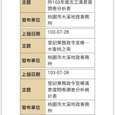
所103年度志工滿意度
桃
問卷分析表
園
市
桃園市大溪地政事務
政
所
府
103-07-28
E
登記業務政令宣導─
n
g
水蜜桃之夜
l
桃園市大溪地政事務
i
所
s
h
103-07-28
隱
登記業務政令宣導滿
私
意度問卷調查分析統
權
計表
政
桃園市大溪地政事務
策
所