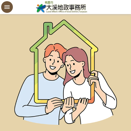
設
定
買
賣
謄
本
進
階
搜
尋
桃
園