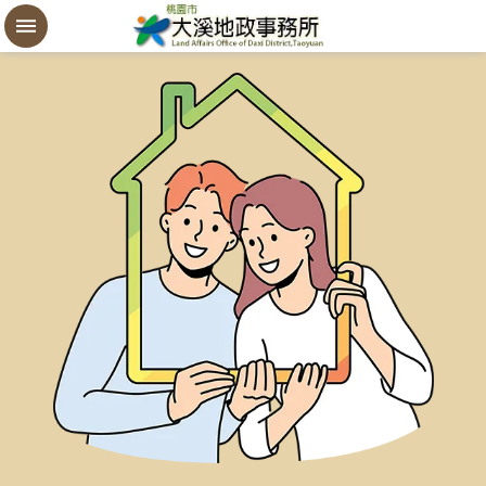
設
定
買
賣
謄
本
進
階
搜
尋
桃
園