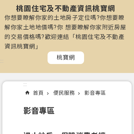
市
政
桃園住宅及不動產資訊桃寶網
府
你想要瞭解你家的土地房子定位嗎?你想要瞭
所
解你家土地地價嗎?你 想要瞭解你家附近房屋
屬
的交易價格嗎?歡迎連結「桃園住宅及不動產
機
關
資訊桃寶網」
桃寶網
認
:::
識
我
們
:::
首頁
便民服務
影音專區
訊
息
影音專區
公
告
申