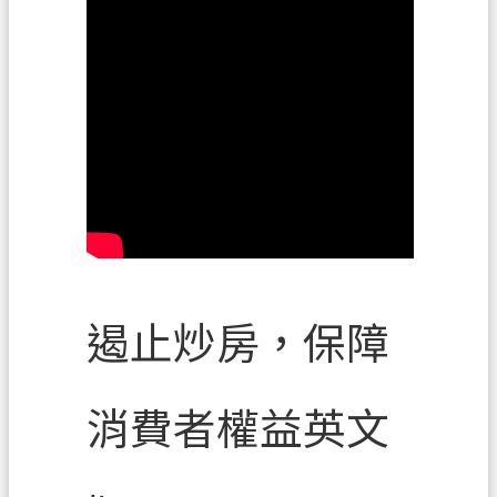
政
府
資
訊
公
開
檔
案
應
用
專
遏止炒房，保障
區
回
消費者權益英文
首
頁