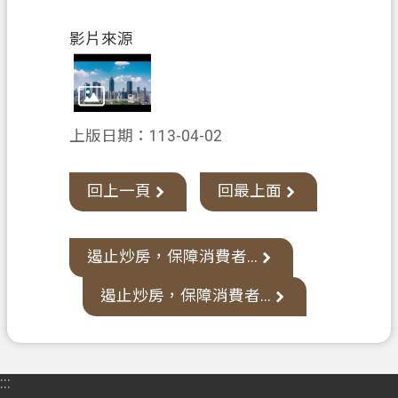
桃
園
影片來源
市
政
府
E
上版日期：113-04-02
n
g
l
回上一頁
回最上面
i
s
h
遏止炒房，保障消費者...
隱
遏止炒房，保障消費者...
私
權
政
策
:::