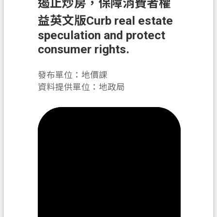
遏止炒房，保障消費者權
辦
須
益英文版Curb real estate
知
speculation and protect
consumer rights.
業
務
資
發布單位：地價課
訊
資料提供單位：地政局
便
民
服
務
機
關
通
訊
錄