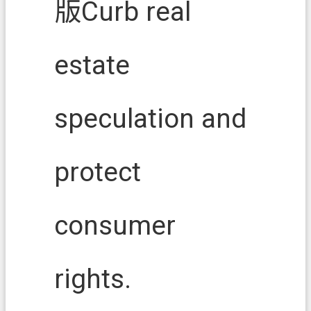
版Curb real
網
站
導
estate
覽
市
政
speculation and
信
箱
protect
常
見
問
consumer
題
地
rights.
政
局