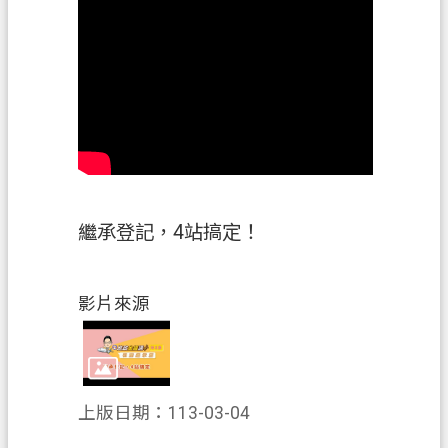
政
府
資
訊
公
開
檔
案
繼承登記，4站搞定！
應
用
專
影片來源
區
回
首
上版日期：113-03-04
頁