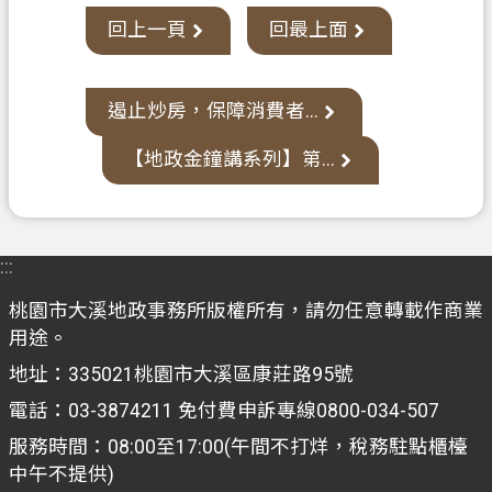
網
回上一頁
回最上面
站
導
覽
遏止炒房，保障消費者...
市
【地政金鐘講系列】第...
政
信
箱
:::
常
見
桃園市大溪地政事務所版權所有，請勿任意轉載作商業
問
用途。
題
地址：335021桃園市大溪區康莊路95號
地
電話：03-3874211 免付費申訴專線0800-034-507
政
服務時間：08:00至17:00(午間不打烊，稅務駐點櫃檯
局
中午不提供)