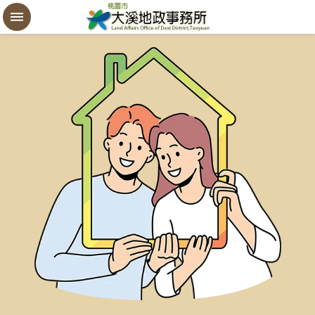
設
定
買
賣
謄
本
進
階
搜
尋
桃
園