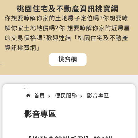
市
政
桃園住宅及不動產資訊桃寶網
府
你想要瞭解你家的土地房子定位嗎?你想要瞭
所
解你家土地地價嗎?你 想要瞭解你家附近房屋
屬
的交易價格嗎?歡迎連結「桃園住宅及不動產
機
關
資訊桃寶網」
桃寶網
認
:::
識
我
們
:::
首頁
便民服務
影音專區
訊
息
影音專區
公
告
申