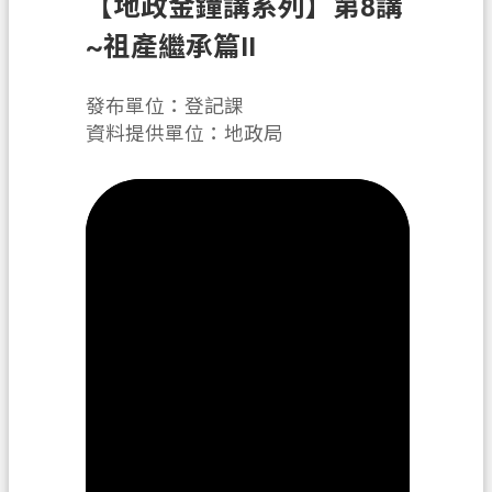
【地政金鐘講系列】第8講
辦
須
~祖產繼承篇II
知
發布單位：登記課
業
資料提供單位：地政局
務
資
訊
便
民
服
務
機
關
通
訊
錄