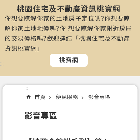
市
政
桃園住宅及不動產資訊桃寶網
府
你想要瞭解你家的土地房子定位嗎?你想要瞭
所
解你家土地地價嗎?你 想要瞭解你家附近房屋
屬
的交易價格嗎?歡迎連結「桃園住宅及不動產
機
關
資訊桃寶網」
桃寶網
認
:::
識
我
們
:::
首頁
便民服務
影音專區
訊
息
影音專區
公
告
申