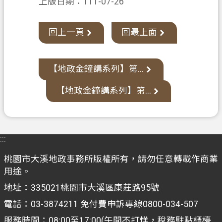
上版日期：111-07-26
網
站
回上一頁
回最上面
導
覽
市
【地政金鐘講系列】第...
政
信
【地政金鐘講系列】第...
箱
常
見
:::
問
桃園市大溪地政事務所版權所有，請勿任意轉載作商業
題
用途。
地
地址：335021桃園市大溪區康莊路95號
政
電話：03-3874211 免付費申訴專線0800-034-507
局
服務時間：08:00至17:00(午間不打烊，稅務駐點櫃檯