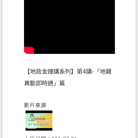
政
府
資
訊
公
開
檔
案
【地政金鐘講系列】第4講-「地籍
應
異動即時通」篇
用
專
區
影片來源
回
首
頁