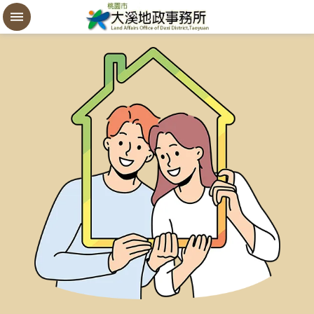
設
定
買
賣
謄
本
進
階
搜
尋
桃
園