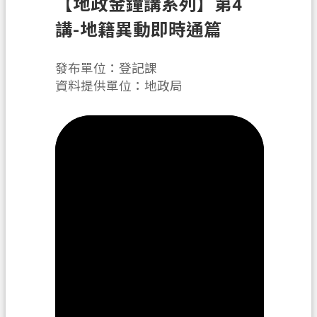
【地政金鐘講系列】第4
辦
須
講-地籍異動即時通篇
知
發布單位：登記課
業
資料提供單位：地政局
務
資
訊
便
民
服
務
機
關
通
訊
錄