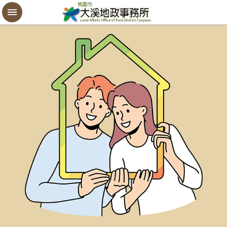
設
定
買
賣
謄
本
進
階
搜
尋
桃
園