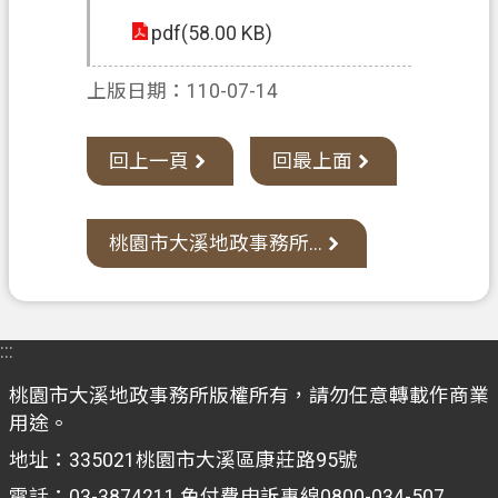
pdf(58.00 KB)
政
府
資
上版日期：110-07-14
訊
公
回上一頁
回最上面
開
檔
桃園市大溪地政事務所...
案
應
用
專
:::
區
桃園市大溪地政事務所版權所有，請勿任意轉載作商業
回
用途。
首
地址：335021桃園市大溪區康莊路95號
頁
電話：03-3874211 免付費申訴專線0800-034-507