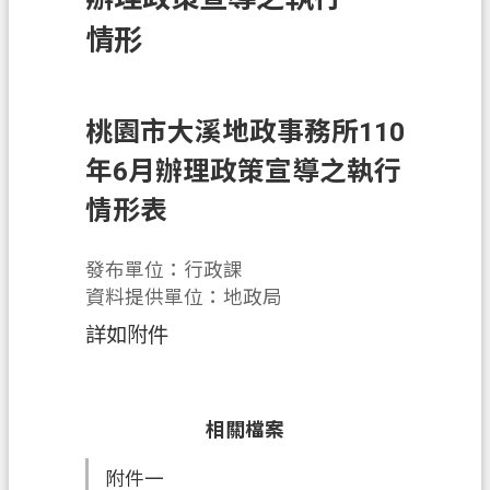
辦
情形
須
知
業
桃園市大溪地政事務所110
務
年6月辦理政策宣導之執行
資
訊
情形表
便
民
發布單位：行政課
服
資料提供單位：地政局
務
詳如附件
機
關
通
相關檔案
訊
錄
附件一