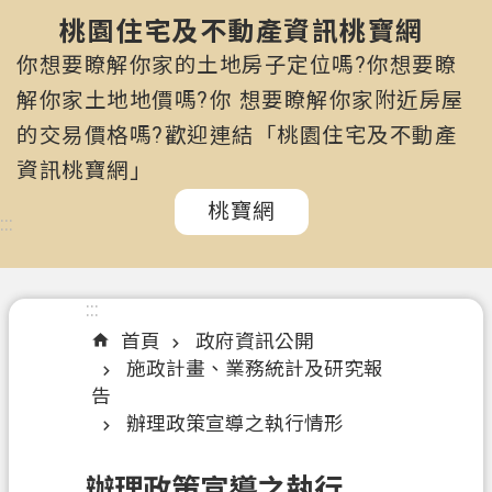
市
政
桃園住宅及不動產資訊桃寶網
府
你想要瞭解你家的土地房子定位嗎?你想要瞭
所
解你家土地地價嗎?你 想要瞭解你家附近房屋
屬
的交易價格嗎?歡迎連結「桃園住宅及不動產
機
關
資訊桃寶網」
桃寶網
認
:::
識
我
們
:::
首頁
政府資訊公開
訊
施政計畫、業務統計及研究報
息
告
公
辦理政策宣導之執行情形
告
申
辦理政策宣導之執行