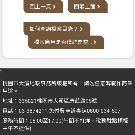
回上一頁
回最上面
政
府
資
如何查詢檔案目錄？
訊
公
檔案應用是否僅能是當...
開
檔
案
:::
應
用
桃園市大溪地政事務所版權所有，請勿任意轉載作商業
專
用途。
區
地址：335021桃園市大溪區康莊路95號
電話：03-3874211 免付費申訴專線0800-034-507
回
首
服務時間：08:00至17:00(午間不打烊，稅務駐點櫃檯
頁
中午不提供)