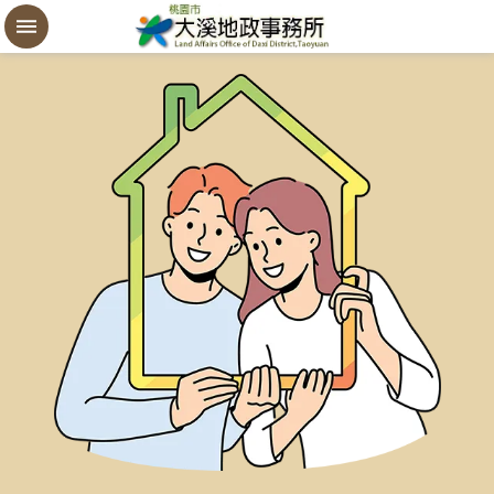
設
定
買
賣
謄
本
進
階
搜
尋
桃
園