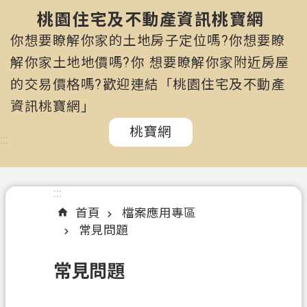
市
政
桃園住宅及不動產資訊桃寶網
府
你想要瞭解你家的土地房子定位嗎?你想要瞭
所
解你家土地地價嗎?你 想要瞭解你家附近房屋
屬
的交易價格嗎?歡迎連結「桃園住宅及不動產
機
關
資訊桃寶網」
桃寶網
認
:::
識
我
們
:::
首頁
檔案應用專區
訊
常見問題
息
公
常見問題
告
申