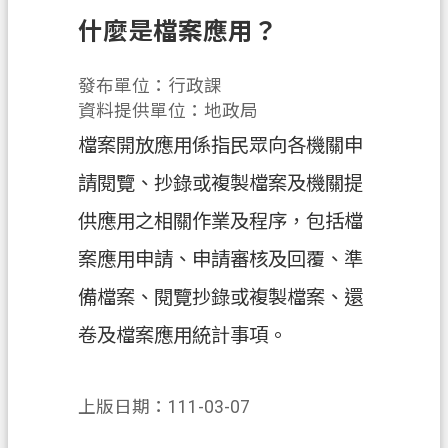
辦
什麼是檔案應用？
須
知
發布單位：行政課
業
資料提供單位：地政局
務
檔案開放應用係指民眾向各機關申
資
訊
請閱覽、抄錄或複製檔案及機關提
便
供應用之相關作業及程序，包括檔
民
案應用申請、申請審核及回覆、準
服
務
備檔案、閱覽抄錄或複製檔案、還
卷及檔案應用統計事項。
機
關
通
上版日期：111-03-07
訊
錄