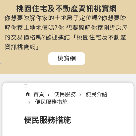
市
政
桃園住宅及不動產資訊桃寶網
府
你想要瞭解你家的土地房子定位嗎?你想要瞭
所
解你家土地地價嗎?你 想要瞭解你家附近房屋
屬
的交易價格嗎?歡迎連結「桃園住宅及不動產
機
關
資訊桃寶網」
桃寶網
認
:::
識
我
們
:::
首頁
便民服務
便民介紹
訊
便民服務措施
息
公
便民服務措施
告
申