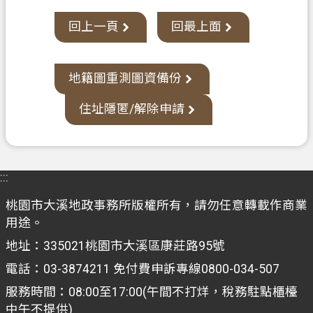
政
回上一頁
回最上面
府
資
訊
地籍圖重測圖資備份
公
開
住址隱匿/解除申請
檔
案
應
:::
用
桃園市大溪地政事務所版權所有，請勿任意轉載作商業
專
用途。
區
地址：335021桃園市大溪區康莊路95號
回
電話：03-3874211 免付費申訴專線0800-034-507
首
服務時間：08:00至17:00(午間不打烊，稅務駐點櫃檯
頁
中午不提供)