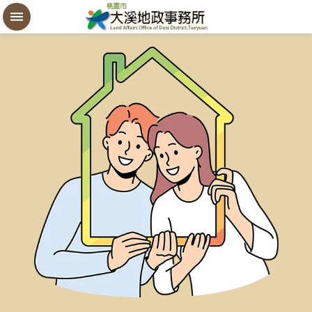
設
定
買
賣
謄
本
進
階
搜
尋
桃
園