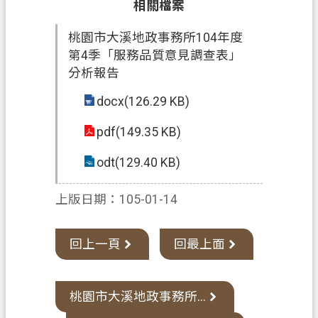
相關檔案
政
桃園市大溪地政事務所104年度
府
第4季「服務品質意見調查表」
資
分析報告
訊
公
docx(126.29 KB)
開
pdf(149.35 KB)
檔
案
odt(129.40 KB)
應
用
上版日期：105-01-14
專
區
回上一頁
回最上面
回
首
桃園市大溪地政事務所...
頁