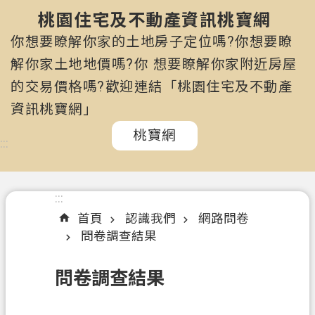
市
政
桃園住宅及不動產資訊桃寶網
府
你想要瞭解你家的土地房子定位嗎?你想要瞭
所
解你家土地地價嗎?你 想要瞭解你家附近房屋
屬
的交易價格嗎?歡迎連結「桃園住宅及不動產
機
關
資訊桃寶網」
桃寶網
認
:::
識
我
們
:::
首頁
認識我們
網路問卷
訊
問卷調查結果
息
公
問卷調查結果
告
申