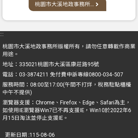
桃園市大溪地政事務所...
網
站
導
覽
:::
市
桃園市大溪地政事務所版權所有，請勿任意轉載作商業
政
用途。
信
箱
地址：335021桃園市大溪區康莊路95號
電話：03-3874211 免付費申訴專線0800-034-507
常
見
服務時間：08:00至17:00(午間不打烊，稅務駐點櫃檯
問
中午不提供)
題
瀏覽器支援：Chrome、Firefox、Edge、Safari為主，
如使用IE瀏覽器Win7已不再支援IE，Win10於2022年6
地
月15日淘汰並停止支援IE。
政
局
更新日期
115-08-06