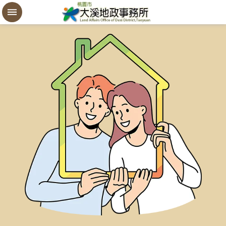
設
定
買
賣
謄
本
進
階
搜
尋
桃
園