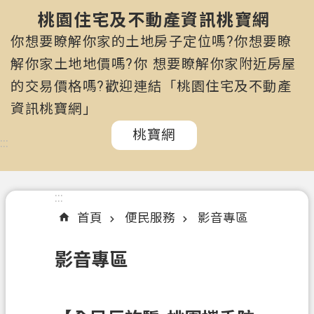
市
政
桃園住宅及不動產資訊桃寶網
府
你想要瞭解你家的土地房子定位嗎?你想要瞭
所
解你家土地地價嗎?你 想要瞭解你家附近房屋
屬
的交易價格嗎?歡迎連結「桃園住宅及不動產
機
關
資訊桃寶網」
桃寶網
認
:::
識
我
們
:::
首頁
便民服務
影音專區
訊
息
影音專區
公
告
申