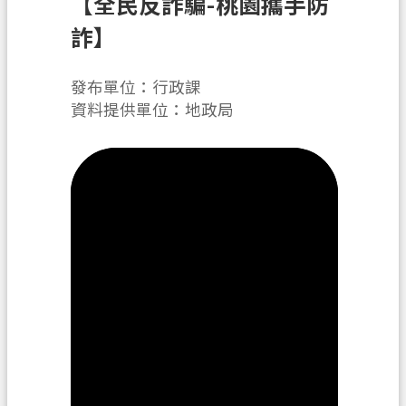
【全民反詐騙-桃園攜手防
辦
須
詐】
知
發布單位：行政課
業
資料提供單位：地政局
務
資
訊
便
民
服
務
機
關
通
訊
錄