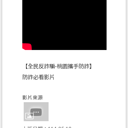
政
府
資
訊
公
開
檔
案
【全民反詐騙-桃園攜手防詐】
應
防詐必看影片
用
專
區
影片來源
回
首
頁