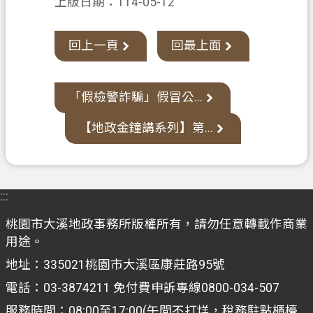
上版日期：114-05-12
網
站
回上一頁
回最上面
導
覽
市
「假檢警詐騙」假冒公...
政
信
【地政金鐘講系列】第...
箱
常
見
:::
問
桃園市大溪地政事務所版權所有，請勿任意轉載作商業
題
用途。
地
地址：335021桃園市大溪區康莊路95號
政
電話：03-3874211 免付費申訴專線0800-034-507
局
服務時間：08:00至17:00(午間不打烊，稅務駐點櫃檯