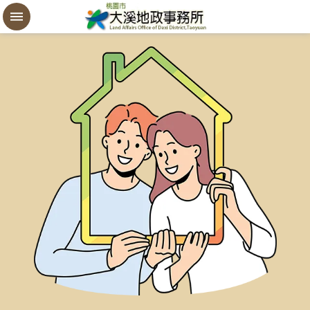
設
定
買
賣
謄
本
進
階
搜
尋
桃
園