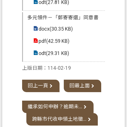
odt(27.81 KB)
網
站
安
多元領件－「郵寄寄還」同意書
全
docx(30.35 KB)
政
策
pdf(42.59 KB)
政
odt(29.31 KB)
府
網
上版日期：114-02-19
站
資
回上一頁
回最上面
料
開
放
繼承如何申辦？逾期未...
宣
告
跨縣市代收申領土地徵...
資