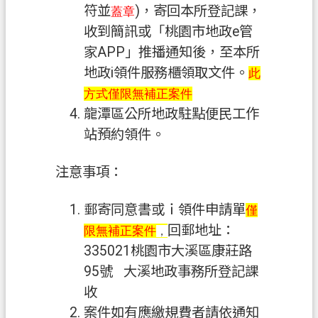
符並
)，寄回本所登記課，
網
蓋章
站
收到簡訊或「桃園市地政e管
導
家APP」推播通知後，至本所
覽
地政i領件服務櫃領取文件。
此
方式僅限
無補正案件
市
政
龍潭區公所地政駐點便民工作
信
站預約領件。
箱
注意事項：
常
見
郵寄同意書或ｉ領件申請單
僅
問
回郵地址：
題
限
無補正案件
，
335021桃園市大溪區康莊路
地
95號 大溪地政事務所登記課
政
收
局
案件如有應繳規費者請依通知