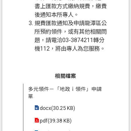
桃
書上匯款方式繳納規費，繳費
園
後通知本所專人。
市
規費匯款通知及申請龍潭區公
政
所預約領件，或有其他相關問
府
題，請電洽03-3874211轉分
E
機112，將由專人為您服務。
n
g
l
i
s
相關檔案
h
多元領件－「地政ｉ領件」申請
隱
單
私
權
docx(30.25 KB)
政
pdf(39.38 KB)
策