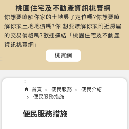
市
政
桃園住宅及不動產資訊桃寶網
府
你想要瞭解你家的土地房子定位嗎?你想要瞭
所
解你家土地地價嗎?你 想要瞭解你家附近房屋
屬
的交易價格嗎?歡迎連結「桃園住宅及不動產
機
關
資訊桃寶網」
桃寶網
認
:::
識
我
們
:::
首頁
便民服務
便民介紹
訊
便民服務措施
息
公
便民服務措施
告
申