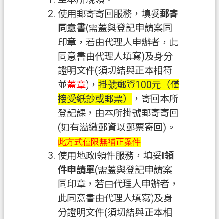
使用郵寄寄回服務，填妥
郵寄
政
府
同意書
(需蓋與登記申請案同
資
印章，若由代理人申辦者，此
訊
同意書由代理人填寫)及身分
公
證明文件(須切結與正本相符
開
並
蓋章
)，
掛號郵資100元（僅
檔
接受紙鈔或郵票）
，寄回本所
案
登記課，由本所掛號郵寄寄回
應
(如有溢繳郵資以郵票寄回)。
用
此方式僅限無補正案件
專
使用地政i領件服務，填妥
i領
區
件申請單
(需蓋與登記申請案
回
同印章，若由代理人申辦者，
首
此同意書由代理人填寫)及身
頁
分證明文件(須切結與正本相