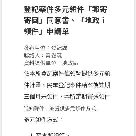
辦
登記案件多元領件「郵寄
須
知
寄回」同意書、「地政ｉ
領件」申請單
業
務
資
發布單位：登記課
訊
聯絡人：曾愛筑
資料提供單位：地政局
便
依本所登記案件催領暨提供多元領
民
服
件計畫，民眾登記案件結案後逾期
務
三個月未領件，本所定期寄送領件
機
通知郵件，並提供多元領件方式。
關
通
多元領件方式：
訊
錄
至本所親領。