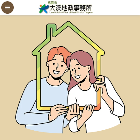
設
定
買
賣
謄
本
進
階
搜
尋
桃
園