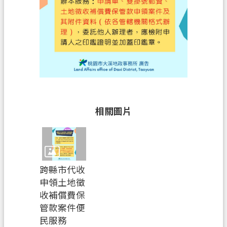
政
府
資
訊
公
開
檔
相關圖片
案
應
用
專
區
跨縣市代收
申領土地徵
回
收補償費保
首
管款案件便
頁
民服務