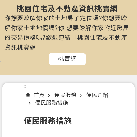
市
政
桃園住宅及不動產資訊桃寶網
府
你想要瞭解你家的土地房子定位嗎?你想要瞭
所
解你家土地地價嗎?你 想要瞭解你家附近房屋
屬
的交易價格嗎?歡迎連結「桃園住宅及不動產
機
關
資訊桃寶網」
桃寶網
認
:::
識
我
們
:::
首頁
便民服務
便民介紹
訊
便民服務措施
息
公
便民服務措施
告
申