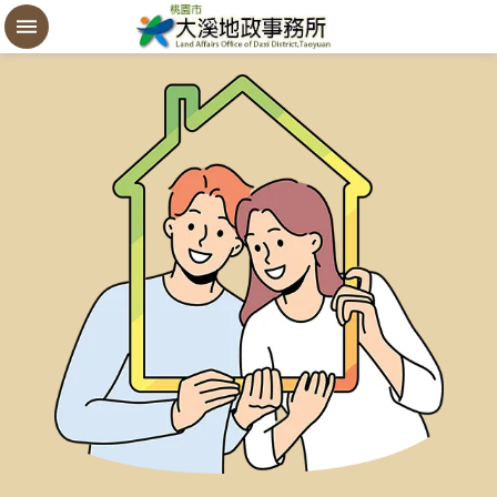
設
定
買
賣
謄
本
進
階
搜
尋
桃
園