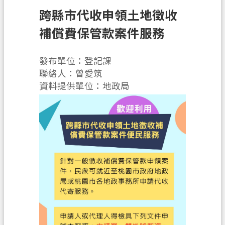
辦
跨縣市代收申領土地徵收
須
知
補償費保管款案件服務
業
發布單位：登記課
務
聯絡人：曾愛筑
資
資料提供單位：地政局
訊
便
民
服
務
機
關
通
訊
錄