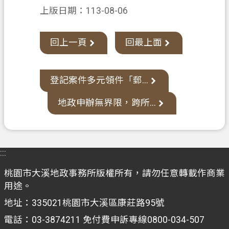
網
上版日期：113-08-06
站
導
回上一頁
回最上面
覽
市
登記案件多元領件「郵...
政
信
地政申辦無界限，跨所...
箱
常
見
:::
問
題
桃園市大溪地政事務所版權所有，請勿任意轉載作商業
用途。
地
政
地址：335021桃園市大溪區康莊路95號
局
電話：03-3874211 免付費申訴專線0800-034-507