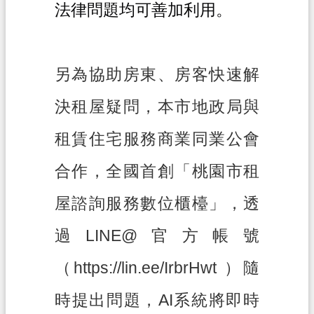
法律問題均可善加利用。
政
府
資
另為協助房東、房客快速解
訊
公
決租屋疑問，本市地政局與
開
租賃住宅服務商業同業公會
檔
案
合作，全國首創「桃園市租
應
用
屋諮詢服務數位櫃檯」，透
專
區
過
LINE@
官方帳號
回
（
https://lin.ee/IrbrHwt
）隨
首
頁
時提出問題，
AI
系統將即時