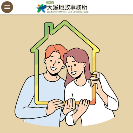
設
定
買
賣
謄
本
進
階
搜
尋
桃
園