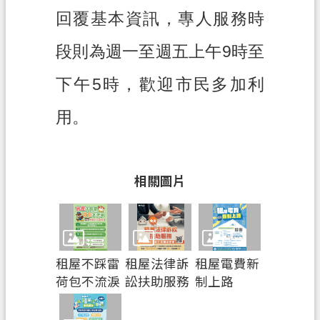
網
回覆基本資訊，專人服務時
站
導
段則為週一至週五上午
9
時至
覽
下午
5
時，歡迎市民多加利
市
政
用。
信
箱
常
相關圖片
見
問
題
地
租屋不踩雷
租屋法律訴
租屋電費新
政
荷包不流淚
訟扶助服務
制上路
局