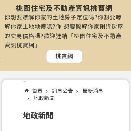
市
政
桃園住宅及不動產資訊桃寶網
府
你想要瞭解你家的土地房子定位嗎?你想要瞭
所
解你家土地地價嗎?你 想要瞭解你家附近房屋
屬
的交易價格嗎?歡迎連結「桃園住宅及不動產
機
關
資訊桃寶網」
桃寶網
認
:::
識
我
們
:::
首頁
訊息公告
最新消息
訊
地政新聞
息
公
地政新聞
告
申