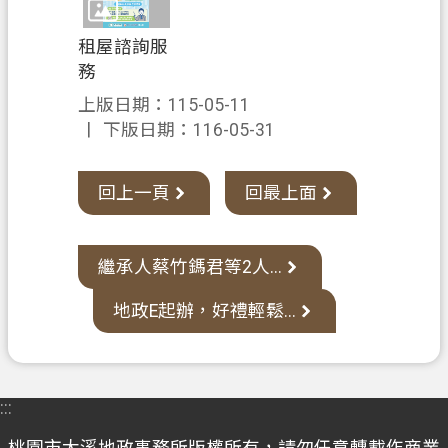
桃
園
租屋諮詢服
市
務
政
上版日期：115-05-11
府
下版日期：116-05-31
E
n
g
回上一頁
回最上面
l
i
s
繼承人蔡竹鎷君等2人...
h
地政E起辦，好禮輕鬆...
隱
私
權
政
:::
策