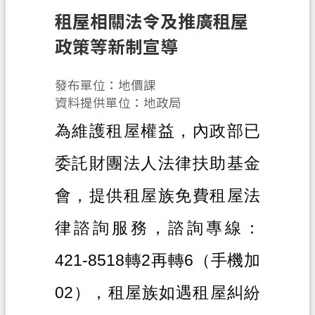
辦
租屋相關法令及推廣租屋
須
知
政策等新制宣導
業
發布單位：地價課
務
資料提供單位：地政局
資
訊
為維護租屋權益，內政部已
便
委託財團法人法律扶助基金
民
服
會，提供租屋族免費租屋法
務
律諮詢服務，諮詢專線：
機
關
421-8518
轉
2
再轉
6
（手機加
通
訊
02
），租屋族如遇租屋糾紛
錄